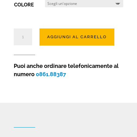
COLORE
Rivestimento
AGGIUNGI AL CARRELLO
in
pietra
ricostruita
Arbol
Puoi anche ordinare telefonicamente al
(4
numero
0861.88387
colorazioni)
quantità