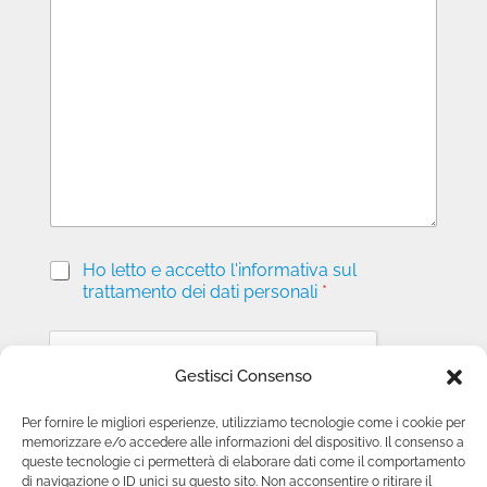
e
s
s
a
g
g
i
o
P
Ho letto e accetto l'informativa sul
r
trattamento dei dati personali
*
i
v
a
c
Gestisci Consenso
y
*
Per fornire le migliori esperienze, utilizziamo tecnologie come i cookie per
memorizzare e/o accedere alle informazioni del dispositivo. Il consenso a
Invia richiesta
queste tecnologie ci permetterà di elaborare dati come il comportamento
di navigazione o ID unici su questo sito. Non acconsentire o ritirare il