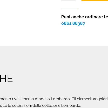
pietra
ricostruita
LOMBARDO
Puoi anche ordinare t
(5
0861.88387
COLORAZIONI)
quantità
CHE
mento rivestimento modello Lombardo. Gli elementi angolari son
in tutte le colorazioni della collezione Lombardo: