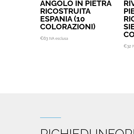
ANGOLO IN PIETRA
RI
RICOSTRUITA
PI
ESPANIA (10
RI
COLORAZIONI)
SI
CO
€
63
IVA esclusa
€
32
RICHIEDI INF