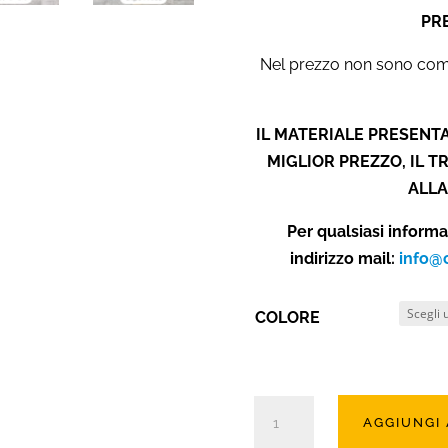
PR
Nel prezzo non sono compr
IL MATERIALE PRESENTA
MIGLIOR PREZZO, IL 
ALLA
Per qualsiasi inform
indirizzo mail:
info@
COLORE
Angolo
AGGIUNGI
in