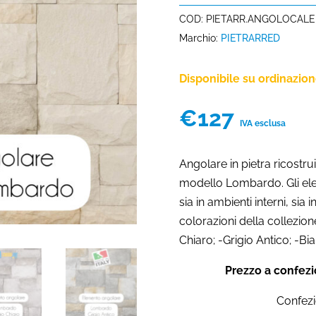
COD:
PIETARR.ANGOLOCALE
Marchio:
PIETRARRED
Disponibile su ordinazio
€
127
IVA esclusa
Angolare in pietra ricostr
modello Lombardo. Gli elem
sia in ambienti interni, sia i
colorazioni della collezio
Chiaro; -Grigio Antico; -Bi
Prezzo a confezi
Confezi