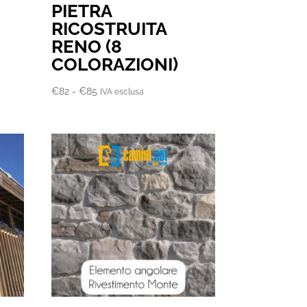
PIETRA
RICOSTRUITA
RENO (8
COLORAZIONI)
Fascia
€
82
-
€
85
IVA esclusa
di
prezzo:
da
€82
a
€85