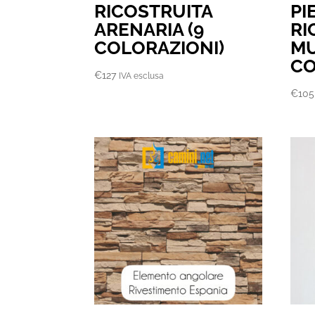
RICOSTRUITA
PI
ARENARIA (9
RI
COLORAZIONI)
MU
CO
€
127
IVA esclusa
€
105