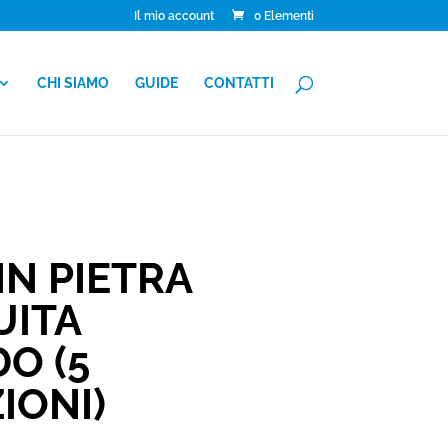
Il mio account
0 Elementi
CHI SIAMO
GUIDE
CONTATTI
N PIETRA
UITA
O (5
IONI)