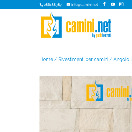
086188387
info@camini.net
Home
/
Rivestimenti per camini
/ Angolo i