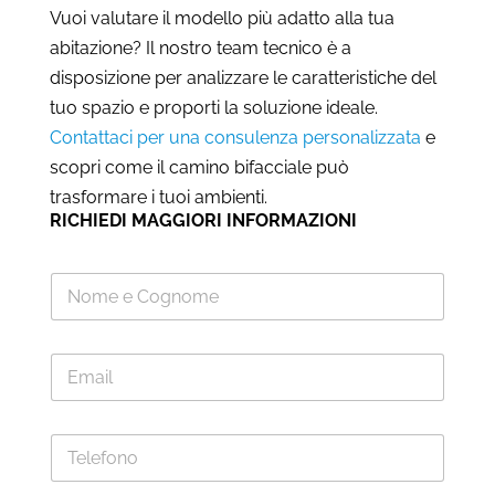
Vuoi valutare il modello più adatto alla tua
abitazione? Il nostro team tecnico è a
disposizione per analizzare le caratteristiche del
tuo spazio e proporti la soluzione ideale.
Contattaci per una consulenza personalizzata
e
scopri come il camino bifacciale può
trasformare i tuoi ambienti.
RICHIEDI MAGGIORI INFORMAZIONI
N
o
m
e
E
*
m
a
i
T
l
e
*
l