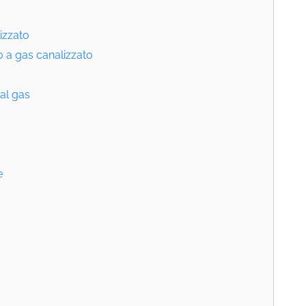
izzato
o a gas canalizzato
 al gas
e