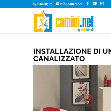
086188387
info@camini.net
INSTALLAZIONE DI U
CANALIZZATO