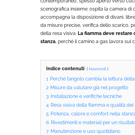
contemporaneo, spesso aperto verso cucin
scenografica insieme: ospita la camera di
accompagna la disposizione di divani, librer
da misure precise, verifica dello scarico, 
della resa visiva.
La fiamma deve restare cr
stanza
, perché il camino a gas lavora sul 
Indice contenuti
Nascondi
1
Perché l’angolo cambia la lettura dell
2
Misure da valutare già nel progetto
3
Installazione e verifiche tecniche
4
Resa visiva della fiamma e qualità del
5
Potenza, calore e comfort nella stanz
6
Rivestimenti e materiali per un risultat
7
Manutenzione e uso quotidiano