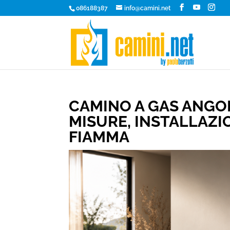
086188387
info@camini.net
CAMINO A GAS ANGO
MISURE, INSTALLAZIO
FIAMMA