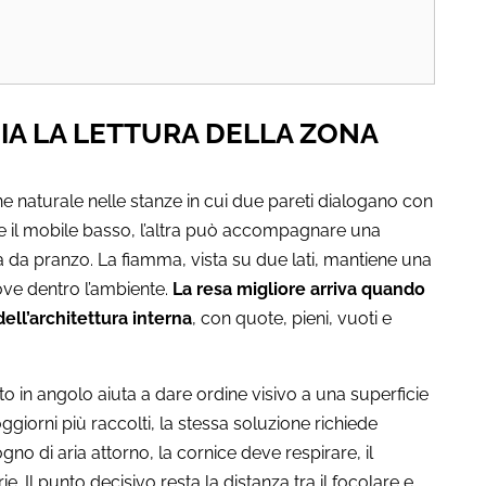
IA LA LETTURA DELLA ZONA
e naturale nelle stanze in cui due pareti dialogano con
re il mobile basso, l’altra può accompagnare una
a da pranzo. La fiamma, vista su due lati, mantiene una
ve dentro l’ambiente.
La resa migliore arriva quando
ell’architettura interna
, con quote, pieni, vuoti e
o in angolo aiuta a dare ordine visivo a una superficie
giorni più raccolti, la stessa soluzione richiede
ogno di aria attorno, la cornice deve respirare, il
. Il punto decisivo resta la distanza tra il focolare e