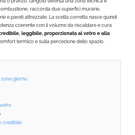
a o pranzo, l’angolo diventa una zona tecnica e
 combustione, raccorda due superfici murarie,
ie e pareti attrezzate. La scelta corretta nasce quindi
potenza coerente con il volume da riscaldare e cura
edibile, leggibile, proporzionata al vetro e alla
comfort termico e sulla percezione dello spazio.
a zona giorno
 vetro
a
o credibile