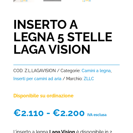
INSERTO A
LEGNA 5 STELLE
LAGA VISION
COD:
Z.L.LAGAVISION
Categorie:
Camini a legna
,
Inserti per camini ad aria
Marchio:
ZLLC
Disponibile su ordinazione
Fascia
€
2.110
-
€
2.200
IVA esclusa
di
prezzo:
L’inserto a legna
Laga Vision
è disponibile in 2