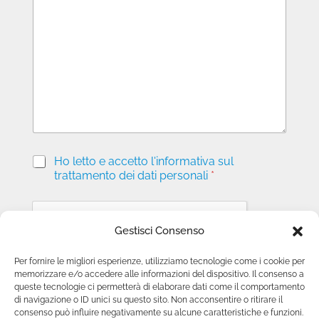
s
s
a
g
g
i
o
P
Ho letto e accetto l'informativa sul
r
trattamento dei dati personali
*
i
v
a
c
Gestisci Consenso
y
*
Per fornire le migliori esperienze, utilizziamo tecnologie come i cookie per
memorizzare e/o accedere alle informazioni del dispositivo. Il consenso a
Invia richiesta
queste tecnologie ci permetterà di elaborare dati come il comportamento
di navigazione o ID unici su questo sito. Non acconsentire o ritirare il
consenso può influire negativamente su alcune caratteristiche e funzioni.