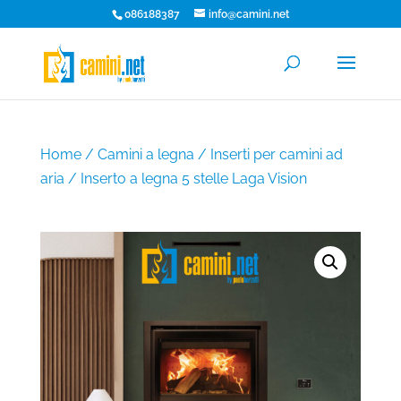
086188387
info@camini.net
Home
/
Camini a legna
/
Inserti per camini ad
aria
/ Inserto a legna 5 stelle Laga Vision