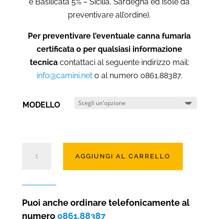
e Basilicata 5% – Sicilia, Sardegna ed isole da
preventivare all’ordine).
Per preventivare l’eventuale canna fumaria
certificata o per qualsiasi informazione
tecnica
contattaci al seguente indirizzo mail:
info@camini.net
o al numero 0861.88387.
MODELLO
Inserto
AGGIUNGI AL CARRELLO
a
legna
5
stelle
Puoi anche ordinare telefonicamente al
Laga
numero
0861.88387