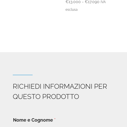
Fascia
€
13.000
-
€
17.090
IVA
di
esclusa
prezzo:
da
€13.000
a
€17.090
RICHIEDI INFORMAZIONI PER
QUESTO PRODOTTO
Nome e Cognome
*