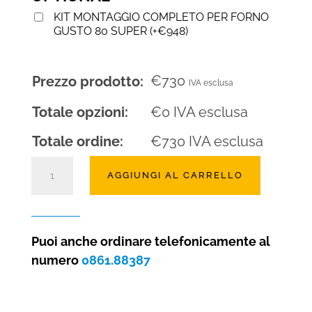
KIT MONTAGGIO COMPLETO PER FORNO
GUSTO 80 SUPER
(
+
€
948
)
€
730
Prezzo prodotto:
IVA esclusa
Totale opzioni:
€
0
IVA esclusa
Totale ordine:
€
730
IVA esclusa
Forno
AGGIUNGI AL CARRELLO
a
legna
Gusto
80
Puoi anche ordinare telefonicamente al
Super
numero
0861.88387
da
4/6