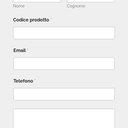
Nome
Cognome
Codice prodotto
*
Email
*
Telefono
*
M
e
s
s