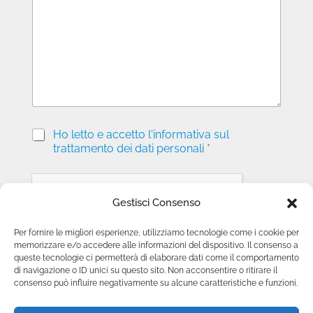
a
g
g
i
o
P
Ho letto e accetto l'informativa sul
r
trattamento dei dati personali
*
i
v
a
c
Gestisci Consenso
y
*
Per fornire le migliori esperienze, utilizziamo tecnologie come i cookie per
memorizzare e/o accedere alle informazioni del dispositivo. Il consenso a
Invia richiesta
queste tecnologie ci permetterà di elaborare dati come il comportamento
di navigazione o ID unici su questo sito. Non acconsentire o ritirare il
consenso può influire negativamente su alcune caratteristiche e funzioni.