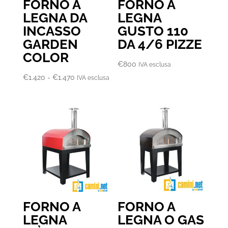
FORNO A
FORNO A
LEGNA DA
LEGNA
INCASSO
GUSTO 110
GARDEN
DA 4/6 PIZZE
COLOR
€
800
IVA esclusa
Fascia
€
1.420
-
€
1.470
IVA esclusa
di
prezzo:
da
€1.420
a
€1.470
FORNO A
FORNO A
LEGNA
LEGNA O GAS