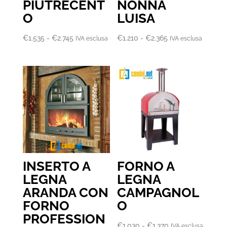
PIÙTRECENT
NONNA
O
LUISA
Fascia
Fascia
€
1.535
-
€
2.745
€
1.210
-
€
2.365
IVA esclusa
IVA esclusa
di
di
prezzo:
prezzo:
da
da
€1.535
€1.210
a
a
€2.745
€2.365
INSERTO A
FORNO A
LEGNA
LEGNA
ARANDA CON
CAMPAGNOL
FORNO
O
PROFESSION
Fascia
€
1.030
-
€
1.370
IVA esclusa