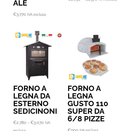
ALE
di
prezzo:
€
3.770
IVA esclusa
da
€1.030
a
€1.370
FORNO A
FORNO A
LEGNA DA
LEGNA
ESTERNO
GUSTO 110
SEDICINONI
SUPER DA
6/8 PIZZE
Fascia
€
2.780
-
€
3.070
IVA
di
€
900
IVA esclusa
esclusa