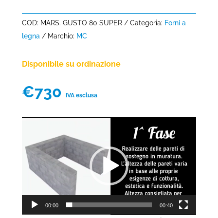
COD:
MARS. GUSTO 80 SUPER
Categoria:
Forni a
legna
Marchio:
MC
Disponibile su ordinazione
€
730
IVA esclusa
Video
Player
00:00
00:40