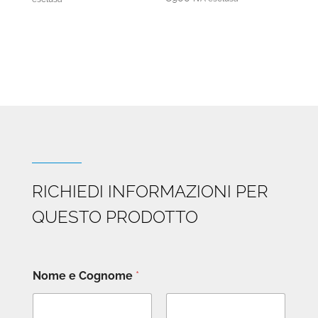
prezzo:
da
€2.780
a
€3.070
RICHIEDI INFORMAZIONI PER
QUESTO PRODOTTO
Nome e Cognome
*