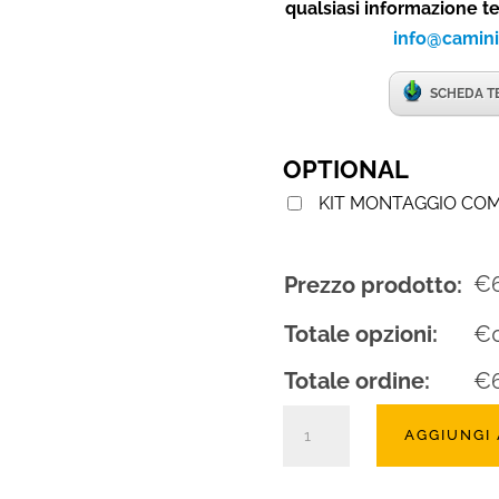
qualsiasi informazione t
info@camini
SCHEDA T
OPTIONAL
KIT MONTAGGIO CO
€
Prezzo prodotto:
Totale opzioni:
€
Totale ordine:
€
Forno
AGGIUNGI
a
legna