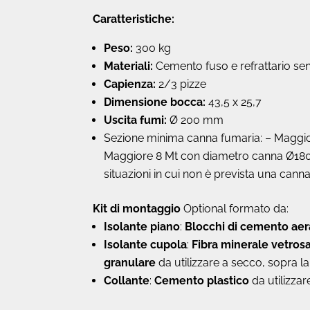
Caratteristiche:
Peso:
300 kg
Materiali:
Cemento fuso e refrattario senz
Capienza:
2/3 pizze
Dimensione bocca:
43,5 x 25,7
Uscita fumi:
Ø 200 mm
Sezione minima canna fumaria: – Maggio
Maggiore 8 Mt con diametro canna Ø180 mm 
situazioni in cui non è prevista una cann
Kit di montaggio
Optional formato da:
Isolante piano
:
Blocchi di cemento aer
Isolante cupola
:
Fibra minerale vetros
granulare
da utilizzare a secco, sopra la
Collante
:
Cemento plastico
da utilizza