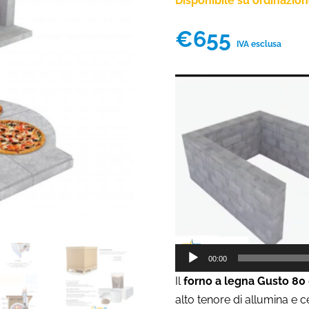
Disponibile su ordinazio
€
655
IVA esclusa
Video
Player
00:00
Il
forno a legna Gusto 80
alto tenore di allumina e 