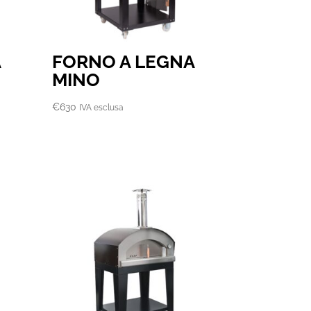
A
FORNO A LEGNA
MINO
R
€
630
IVA esclusa