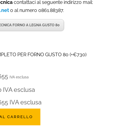
ecnica
contattaci al seguente indirizzo mail:
.net
o al numero 0861.88387.
ECNICA FORNO A LEGNA GUSTO 80
MPLETO PER FORNO GUSTO 80
(
+
€
730
)
655
IVA esclusa
0
IVA esclusa
655
IVA esclusa
 AL CARRELLO