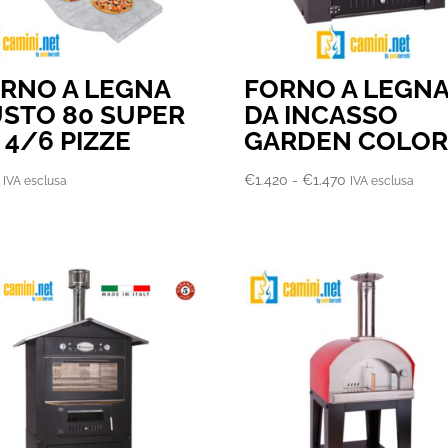
RNO A LEGNA
FORNO A LEGN
STO 80 SUPER
DA INCASSO
 4/6 PIZZE
GARDEN COLO
Fascia
€
1.420
-
€
1.470
IVA esclusa
IVA esclusa
di
prezzo:
da
€1.420
a
€1.470