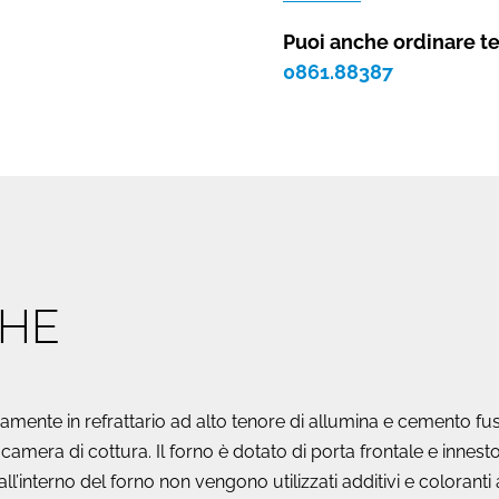
Gusto
80
Puoi anche ordinare t
da
0861.88387
2/3
pizze
quantità
CHE
rnamente in refrattario ad alto tenore di allumina e cemento f
 camera di cottura. Il forno è dotato di porta frontale e inne
all’interno del forno non vengono utilizzati additivi e coloranti 