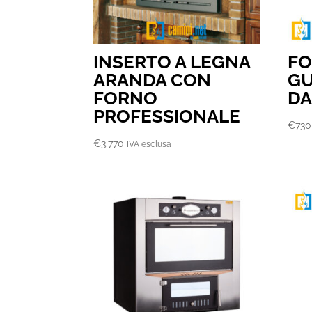
INSERTO A LEGNA
FO
ARANDA CON
GU
FORNO
DA
PROFESSIONALE
€
730
€
3.770
IVA esclusa