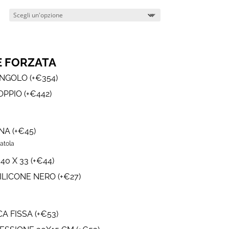
E FORZATA
SINGOLO
(
+
€
354
)
DOPPIO
(
+
€
442
)
INA
(
+
€
45
)
atola
40 X 33
(
+
€
44
)
ILICONE NERO
(
+
€
27
)
CA FISSA
(
+
€
53
)