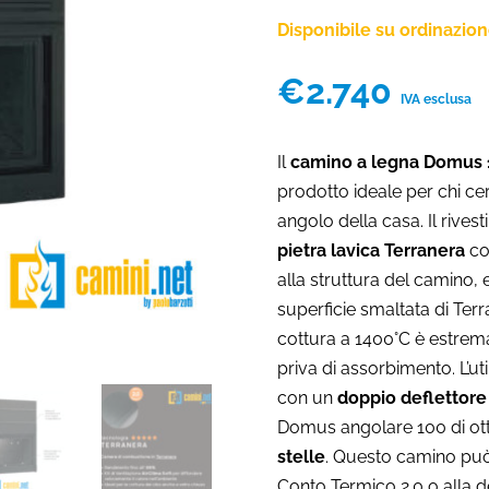
Disponibile su ordinazio
€
2.740
IVA esclusa
Il
camino a legna Domus 
prodotto ideale per chi c
angolo della casa. Il rive
pietra lavica Terranera
co
alla struttura del camino, 
superficie smaltata di Ter
cottura a 1400°C è estrema
priva di assorbimento. L’ut
con un
doppio deflettore
Domus angolare 100 di ot
stelle
. Questo camino può 
Conto Termico 2.0 o alla de