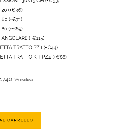
RESSIONE 30X15 CM
(
+
€
53
)
 20
(
+
€
36
)
 60
(
+
€
71
)
 80
(
+
€
89
)
O ANGOLARE
(
+
€
115
)
ETTA TRATTO PZ.1
(
+
€
44
)
TTA TRATTO KIT PZ.2
(
+
€
88
)
2.740
IVA esclusa
 AL CARRELLO