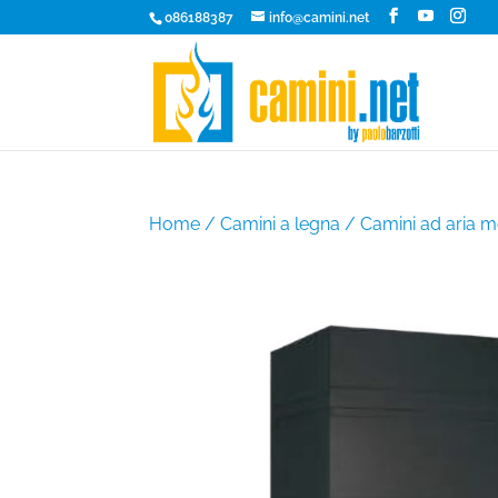
086188387
info@camini.net
Home
/
Camini a legna
/
Camini ad aria 