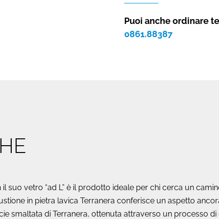
Domus
angolare
Puoi anche ordinare t
100
0861.88387
quantità
CHE
 suo vetro “ad L” è il prodotto ideale per chi cerca un camin
stione in pietra lavica Terranera conferisce un aspetto ancor
ficie smaltata di Terranera, ottenuta attraverso un processo 