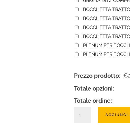
GRIGLIA DI DECOMP
BOCCHETTA TRATTO
BOCCHETTA TRATTO
BOCCHETTA TRATTO
BOCCHETTA TRATT
PLENUM PER BOCCH
PLENUM PER BOCCHE
€
Prezzo prodotto:
Totale opzioni:
Totale ordine:
Camino
AGGIUNGI
a
legna