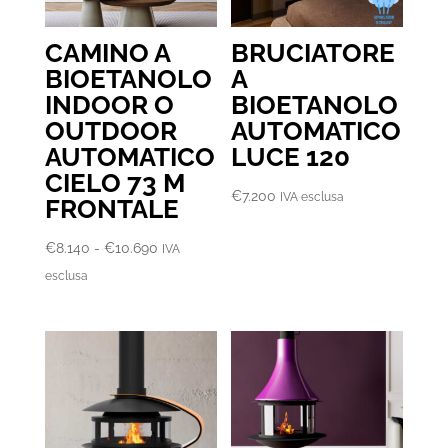
CAMINO A
BRUCIATORE
BIOETANOLO
A
INDOOR O
BIOETANOLO
OUTDOOR
AUTOMATICO
AUTOMATICO
LUCE 120
CIELO 73 M
€
7.200
IVA esclusa
FRONTALE
Fascia
€
8.140
-
€
10.690
IVA
di
esclusa
prezzo:
da
€8.140
a
€10.690