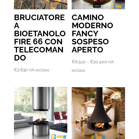
BRUCIATORE
CAMINO
A
MODERNO
BIOETANOLO
FANCY
FIRE 66 CON
SOSPESO
TELECOMAN
APERTO
DO
Fascia
€
6.510
-
€
10.400
IVA
di
€
2.630
IVA esclusa
esclusa
prezzo:
da
€6.510
a
€10.400