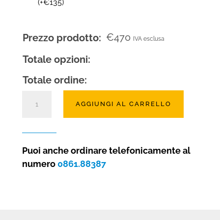
(
+
€
135
)
€
470
Prezzo prodotto:
IVA esclusa
Totale opzioni:
Totale ordine:
Bruciatore
AGGIUNGI AL CARRELLO
a
bioetanolo
manuale
41x14
Puoi anche ordinare telefonicamente al
quantità
numero
0861.88387