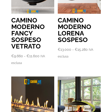
CAMINO
CAMINO
MODERNO
MODERNO
FANCY
LORENA
SOSPESO
SOSPESO
VETRATO
Fascia
€
13.000
-
€
15.280
IVA
Fascia
di
€
9.660
-
€
11.600
IVA
esclusa
di
prezzo:
esclusa
prezzo:
da
da
€13.000
€9.660
a
a
€15.280
€11.600