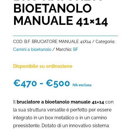
BIOETANOLO
MANUALE 41×14
COD:
B.F. BRUCIATORE MANUALE 41X14
Categoria:
Camini a bioetanolo
Marchio:
BF
Disponibile su ordinazione
Fascia
€
470
-
€
500
IVA esclusa
di
prezzo:
Il
bruciatore a bioetanolo manuale 41×14
con
da
la sua struttura versatile è perfetto per essere
€470
integrato in un box metallico o in un camino
a
preesistente. Dotato di un innovativo sistema
€500