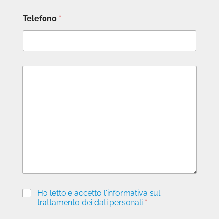
Telefono
*
M
e
s
s
a
g
g
i
o
P
Ho letto e accetto l'informativa sul
r
trattamento dei dati personali
*
i