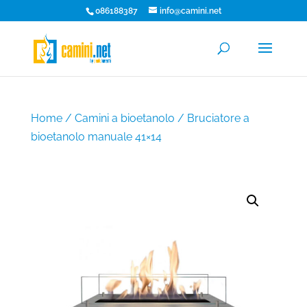
086188387
info@camini.net
Home
/
Camini a bioetanolo
/ Bruciatore a
bioetanolo manuale 41×14