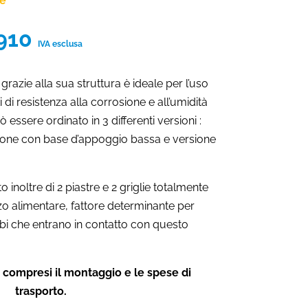
ne
Fascia
910
IVA esclusa
di
prezzo:
 grazie alla sua struttura è ideale per l’uso
da
 di resistenza alla corrosione e all’umidità
€1.940
 essere ordinato in 3 differenti versioni :
a
ione con base d’appoggio bassa e versione
€2.910
o inoltre di 2 piastre e 2 griglie totalmente
zzo alimentare, fattore determinante per
cibi che entrano in contatto con questo
compresi il montaggio e le spese di
trasporto.