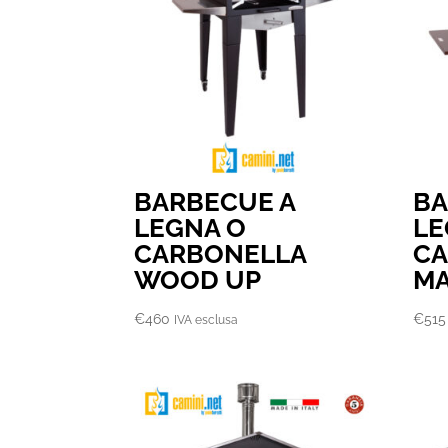
BARBECUE A
BA
LEGNA O
LE
CARBONELLA
CA
WOOD UP
MA
€
460
€
515
IVA esclusa