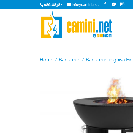
086188387
info@camini.net
Home
/
Barbecue
/ Barbecue in ghisa Fir