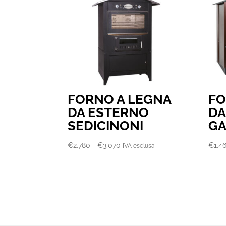
FORNO A LEGNA
FO
DA ESTERNO
DA
SEDICINONI
G
Fascia
€
2.780
-
€
3.070
€
1.4
IVA esclusa
di
prezzo:
da
€2.780
a
€3.070