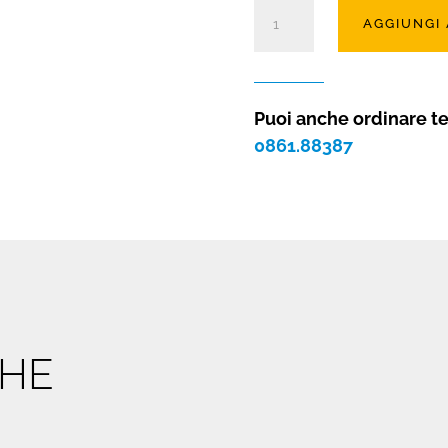
Barbecue
AGGIUNGI
in
ghisa
Firepit
quantità
Puoi anche ordinare t
0861.88387
CHE