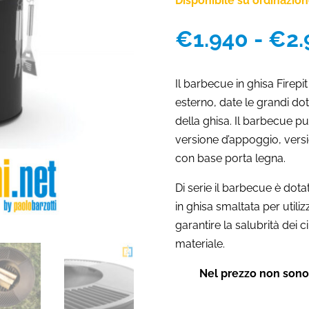
Disponibile su ordinazio
€
1.940
-
€
2.
Il barbecue in ghisa Firepit
esterno, date le grandi doti
della ghisa. Il barbecue può
versione d’appoggio, vers
con base porta legna.
Di serie il barbecue è dotat
in ghisa smaltata per utili
garantire la salubrità dei 
materiale.
Nel prezzo non sono 