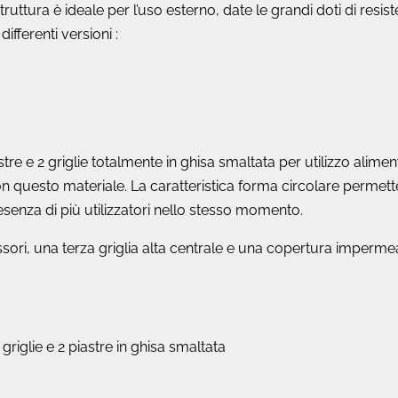
struttura è ideale per l’uso esterno, date le grandi doti di resis
ifferenti versioni :
astre e 2 griglie totalmente in ghisa smaltata per utilizzo alime
con questo materiale. La caratteristica forma circolare permett
resenza di più utilizzatori nello stesso momento.
ori, una terza griglia alta centrale e una copertura impermeab
riglie e 2 piastre in ghisa smaltata