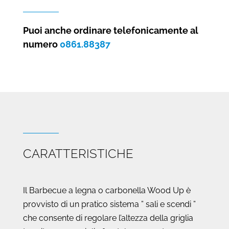
legna
o
carbonella
Puoi anche ordinare telefonicamente al
Wood
numero
0861.88387
Up
quantità
CARATTERISTICHE
Il Barbecue a legna o carbonella Wood Up è
provvisto di un pratico sistema ” sali e scendi ”
che consente di regolare l’altezza della griglia