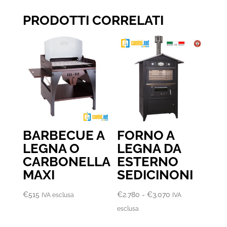
PRODOTTI CORRELATI
BARBECUE A
FORNO A
LEGNA O
LEGNA DA
CARBONELLA
ESTERNO
MAXI
SEDICINONI
Fascia
€
515
€
2.780
-
€
3.070
IVA esclusa
IVA
di
esclusa
prezzo: