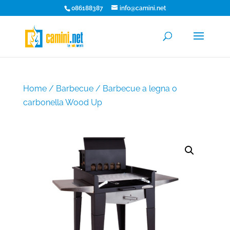
086188387
info@camini.net
Home
/
Barbecue
/ Barbecue a legna o
carbonella Wood Up