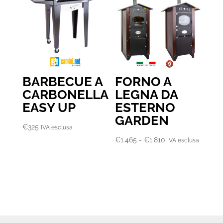
€2.910
BARBECUE A
FORNO A
CARBONELLA
LEGNA DA
EASY UP
ESTERNO
GARDEN
€
325
IVA esclusa
Fascia
€
1.465
-
€
1.810
IVA esclusa
di
prezzo:
da
€1.465
a
€1.810