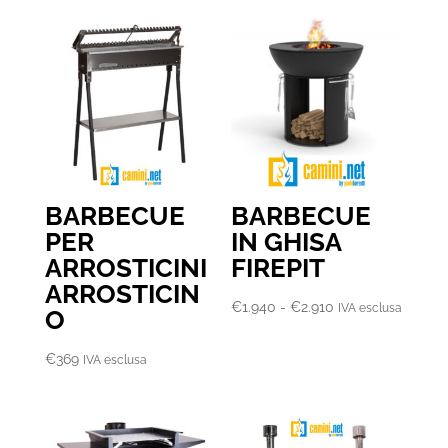
da
€2.780
a
€3.070
BARBECUE
BARBECUE
PER
IN GHISA
ARROSTICINI
FIREPIT
ARROSTICIN
Fascia
€
1.940
-
€
2.910
IVA esclusa
O
di
prezzo:
€
369
IVA esclusa
da
€1.940
a