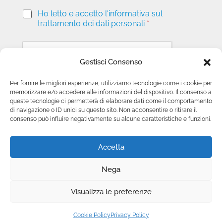
P
Ho letto e accetto l'informativa sul
r
trattamento dei dati personali
*
i
v
a
c
Gestisci Consenso
y
*
Per fornire le migliori esperienze, utilizziamo tecnologie come i cookie per
memorizzare e/o accedere alle informazioni del dispositivo. Il consenso a
Invia richiesta
queste tecnologie ci permetterà di elaborare dati come il comportamento
di navigazione o ID unici su questo sito. Non acconsentire o ritirare il
consenso può influire negativamente su alcune caratteristiche e funzioni.
Accetta
Nega
Copyright © 2025 Camini.net | P.IVA
Visualizza le preferenze
00215020678 | Web Design
Genesi.it
|
Privacy
Policy
|
Cookie Policy
|
Termini e Condizioni
Cookie Policy
Privacy Policy