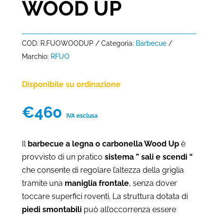
WOOD UP
COD:
R.FUOWOODUP
Categoria:
Barbecue
Marchio:
RFUO
Disponibile su ordinazione
€
460
IVA esclusa
Il
barbecue a legna o carbonella Wood Up
è
provvisto di un pratico
sistema ” sali e scendi “
che consente di regolare l’altezza della griglia
tramite una
maniglia frontale
, senza dover
toccare superfici roventi. La struttura dotata di
piedi smontabili
può all’occorrenza essere