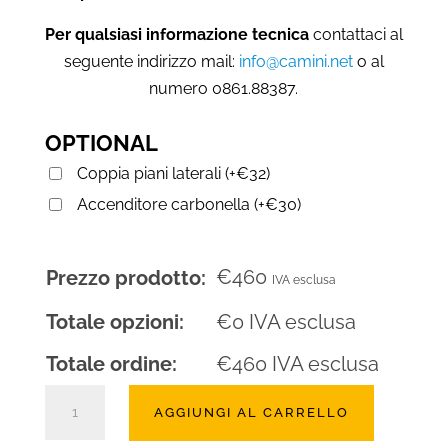
Per qualsiasi informazione tecnica
contattaci al
seguente indirizzo mail:
info@camini.net
o al
numero 0861.88387.
OPTIONAL
Coppia piani laterali
(
+
€
32
)
Accenditore carbonella
(
+
€
30
)
€
460
Prezzo prodotto:
IVA esclusa
Totale opzioni:
€
0
IVA esclusa
Totale ordine:
€
460
IVA esclusa
Barbecue
AGGIUNGI AL CARRELLO
a