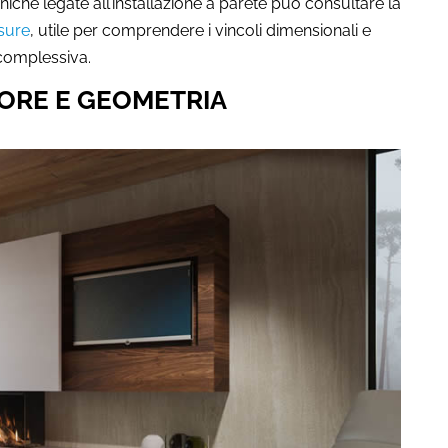
niche legate all’installazione a parete può consultare la
isure
, utile per comprendere i vincoli dimensionali e
 complessiva.
LORE E GEOMETRIA