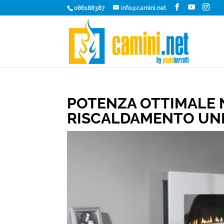
086188387
info@camini.net
POTENZA OTTIMALE N
RISCALDAMENTO UN