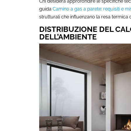
Chi desidera approfondire le specifiche tec
guida
Camino a gas a parete: requisiti e m
strutturali che influenzano la resa termica
DISTRIBUZIONE DEL CA
DELL’AMBIENTE