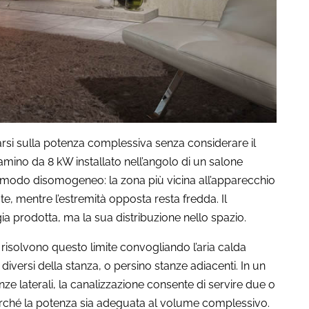
rsi sulla potenza complessiva senza considerare il
camino da 8 kW installato nell’angolo di un salone
n modo disomogeneo: la zona più vicina all’apparecchio
, mentre l’estremità opposta resta fredda. Il
ia prodotta, ma la sua distribuzione nello spazio.
 risolvono questo limite convogliando l’aria calda
iversi della stanza, o persino stanze adiacenti. In un
e laterali, la canalizzazione consente di servire due o
urché la potenza sia adeguata al volume complessivo.