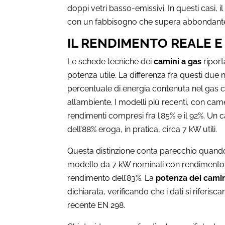
doppi vetri basso-emissivi. In questi casi, i
con un fabbisogno che supera abbondant
IL RENDIMENTO REALE 
Le schede tecniche dei
camini a gas
riport
potenza utile. La differenza fra questi due
percentuale di energia contenuta nel gas c
all’ambiente. I modelli più recenti, con ca
rendimenti compresi fra l’85% e il 92%. U
dell’88% eroga, in pratica, circa 7 kW utili.
Questa distinzione conta parecchio quando 
modello da 7 kW nominali con rendimento
rendimento dell’83%. La
potenza dei camin
dichiarata, verificando che i dati si rifer
recente EN 298.