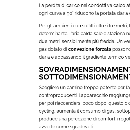
La perdita di carico nei condotti va calcol
ogni curva a 90° riducono la portata d’aria
Per gli ambienti con soffitti oltre i tre metri
determinante. L’aria calda sale e staziona ne
due metri, sensibilmente più fredda. Un ven
gas dotato di
convezione forzata
possono 
d’aria e abbassando il gradiente termico ver
SOVRADIMENSIONAMEN
SOTTODIMENSIONAMENTO
Scegliere un camino troppo potente per l’am
controproducenti. L’apparecchio raggiunge
per poi riaccendersi poco dopo: questo ci
cycling, aumenta il consumo di gas, sotto
produce una percezione di comfort irregola
avverte come sgradevoli.