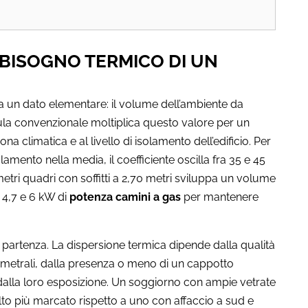
BBISOGNO TERMICO DI UN
da un dato elementare: il volume dell’ambiente da
mula convenzionale moltiplica questo valore per un
na climatica e al livello di isolamento dell’edificio. Per
olamento nella media, il coefficiente oscilla fra 35 e 45
tri quadri con soffitti a 2,70 metri sviluppa un volume
a 4,7 e 6 kW di
potenza camini a gas
per mantenere
i partenza. La dispersione termica dipende dalla qualità
erimetrali, dalla presenza o meno di un cappotto
 dalla loro esposizione. Un soggiorno con ampie vetrate
to più marcato rispetto a uno con affaccio a sud e