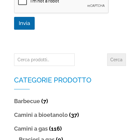
y
*
Invia
Cerca:
Cerca
CATEGORIE PRODOTTO
Barbecue
(7)
Camini a bioetanolo
(37)
Camini a gas
(116)
Bracieri a gas
(9)