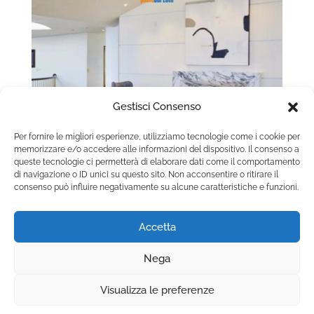
Gestisci Consenso
Per fornire le migliori esperienze, utilizziamo tecnologie come i cookie per
memorizzare e/o accedere alle informazioni del dispositivo. Il consenso a
queste tecnologie ci permetterà di elaborare dati come il comportamento
Camino a gas con vetro frontale apribile:
di navigazione o ID unici su questo sito. Non acconsentire o ritirare il
consenso può influire negativamente su alcune caratteristiche e funzioni.
manutenzione e sicurezza nel tempo
Accetta
Nega
Copyright © 2025 Camini.net | P.IVA
Visualizza le preferenze
00215020678 | Web Design
Genesi.it
|
Privacy