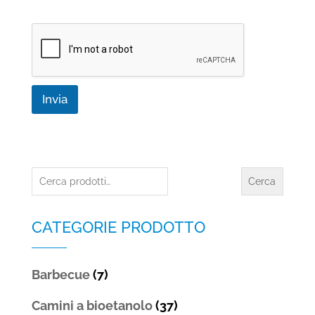
v
a
c
y
*
Invia
Cerca:
Cerca
CATEGORIE PRODOTTO
Barbecue
(7)
Camini a bioetanolo
(37)