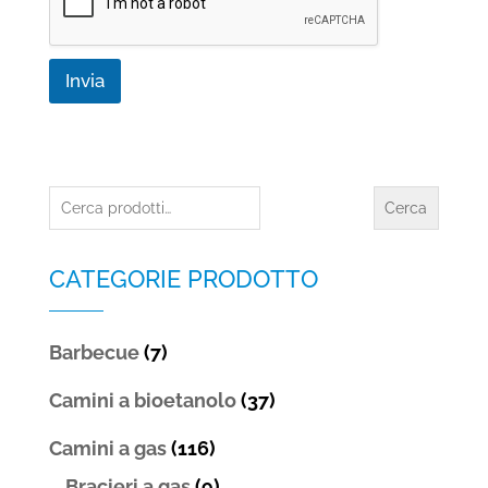
y
*
Invia
Cerca:
Cerca
CATEGORIE PRODOTTO
Barbecue
(7)
Camini a bioetanolo
(37)
Camini a gas
(116)
Bracieri a gas
(9)