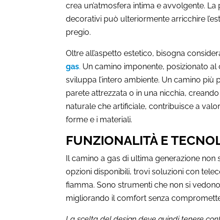
crea un’atmosfera intima e avvolgente. La 
decorativi può ulteriormente arricchire l’e
pregio.
Oltre all’aspetto estetico, bisogna consid
gas
.
Un camino imponente, posizionato al cen
sviluppa l’intero ambiente. Un camino più p
parete attrezzata o in una nicchia, creando 
naturale che artificiale, contribuisce a val
forme e i materiali.
FUNZIONALITÀ E TECNO
Il camino a gas di ultima generazione non si
opzioni disponibili, trovi soluzioni con tele
fiamma. Sono strumenti che non si vedono 
migliorando il comfort senza compromettere
La scelta del design deve quindi tenere con