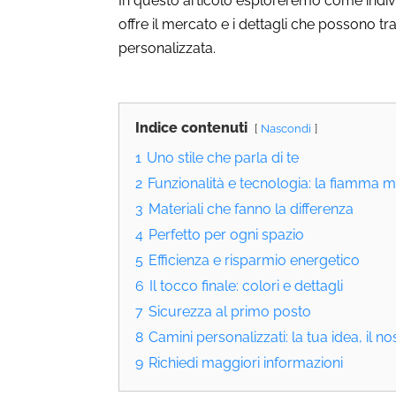
In questo articolo esploreremo come indivi
offre il mercato e i dettagli che possono t
personalizzata.
Indice contenuti
Nascondi
1
Uno stile che parla di te
2
Funzionalità e tecnologia: la fiamma
3
Materiali che fanno la differenza
4
Perfetto per ogni spazio
5
Efficienza e risparmio energetico
6
Il tocco finale: colori e dettagli
7
Sicurezza al primo posto
8
Camini personalizzati: la tua idea, il 
9
Richiedi maggiori informazioni