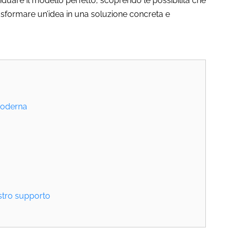
duare il modello perfetto, scoprendo le possibilità che
rasformare un’idea in una soluzione concreta e
 moderna
nostro supporto