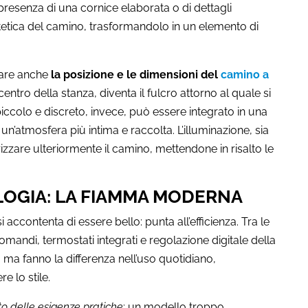
presenza di una cornice elaborata o di dettagli
stetica del camino, trasformandolo in un elemento di
erare anche
la posizione e le dimensioni del
camino a
tro della stanza, diventa il fulcro attorno al quale si
iccolo e discreto, invece, può essere integrato in una
un’atmosfera più intima e raccolta. L’illuminazione, sia
orizzare ulteriormente il camino, mettendone in risalto le
LOGIA: LA FIAMMA MODERNA
 accontenta di essere bello: punta all’efficienza. Tra le
comandi, termostati integrati e regolazione digitale della
ma fanno la differenza nell’uso quotidiano,
 lo stile.
to delle esigenze pratiche
: un modello troppo