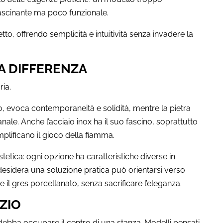
ascinante ma poco funzionale.
o, offrendo semplicità e intuitività senza invadere la
A DIFFERENZA
ia.
 evoca contemporaneità e solidità, mentre la pietra
ale. Anche l’acciaio inox ha il suo fascino, soprattutto
lificano il gioco della fiamma.
stetica: ogni opzione ha caratteristiche diverse in
 desidera una soluzione pratica può orientarsi verso
me il gres porcellanato, senza sacrificare l’eleganza.
ZIO
debba occupare il centro di una stanza. Modelli pensati