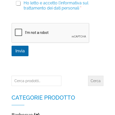
P
Ho letto e accetto l'informativa sul
o
r
trattamento dei dati personali
*
i
v
a
c
y
*
Invia
Cerca:
Cerca
CATEGORIE PRODOTTO
Barbecue
(7)