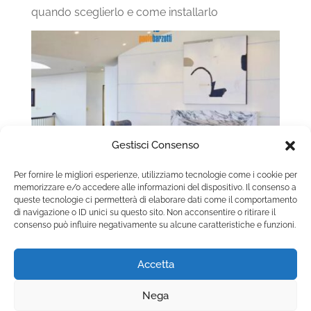
quando sceglierlo e come installarlo
Gestisci Consenso
Per fornire le migliori esperienze, utilizziamo tecnologie come i cookie per
memorizzare e/o accedere alle informazioni del dispositivo. Il consenso a
queste tecnologie ci permetterà di elaborare dati come il comportamento
Camino a gas con vetro frontale apribile:
di navigazione o ID unici su questo sito. Non acconsentire o ritirare il
consenso può influire negativamente su alcune caratteristiche e funzioni.
manutenzione e sicurezza nel tempo
Accetta
Nega