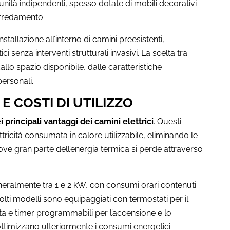
nità indipendenti, spesso dotate di mobili decorativi
arredamento.
l’installazione all’interno di camini preesistenti,
ici senza interventi strutturali invasivi. La scelta tra
lo spazio disponibile, dalle caratteristiche
personali.
E COSTI DI UTILIZZO
i principali vantaggi dei camini elettrici
. Questi
ttricità consumata in calore utilizzabile, eliminando le
 dove gran parte dell’energia termica si perde attraverso
neralmente tra 1 e 2 kW, con consumi orari contenuti
Molti modelli sono equipaggiati con termostati per il
 e timer programmabili per l’accensione e lo
ttimizzano ulteriormente i consumi energetici.