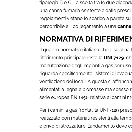
tipologia B o C. La scelta tra le due dipend
una canna fumaria esistente e dalle prescriz
regolamenti vietano lo scarico a parete su f
percorribile è il collegamento a una
canna 
NORMATIVA DI RIFERIME
Il quadro normativo italiano che disciplina l
riferimento principale resta la
UNI 7129
, ch
manutenzione degli impianti a gas per uso 
riguarda specificamente i sistemi di evacua
ventilazione dei locali. A questa si affianca
alimentati a legna e biomasse ma spesso rich
serie europea EN 1856 relativa ai camini met
Per i camini a gas frontali la UNI 7129 presc
realizzato con materiali resistenti alla te
e privo di strozzature. L’andamento deve e