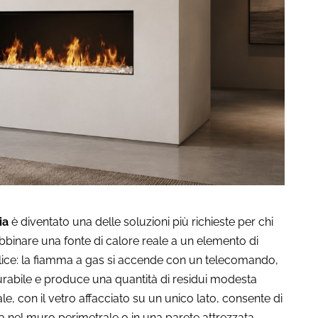
ia
è diventato una delle soluzioni più richieste per chi
binare una fonte di calore reale a un elemento di
plice: la fiamma a gas si accende con un telecomando,
urabile e produce una quantità di residui modesta
ale, con il vetro affacciato su un unico lato, consente di
ta nel muro perimetrale o in una parete attrezzata,