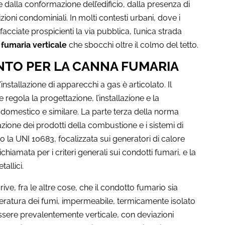
e dalla conformazione dell’edificio, dalla presenza di
ioni condominiali. In molti contesti urbani, dove i
acciate prospicienti la via pubblica, l’unica strada
fumaria verticale
che sbocchi oltre il colmo del tetto.
NTO PER LA CANNA FUMARIA
’installazione di apparecchi a gas è articolato. Il
e regola la progettazione, l’installazione e la
domestico e similare. La parte terza della norma
zione dei prodotti della combustione e i sistemi di
no la UNI 10683, focalizzata sui generatori di calore
iamata per i criteri generali sui condotti fumari, e la
allici.
rive, fra le altre cose, che il condotto fumario sia
mperatura dei fumi, impermeabile, termicamente isolato
ssere prevalentemente verticale, con deviazioni