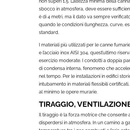
non superi 1,5. L’altezza minima della cann
sbocco in atmosfera, deve essere sufficient
è di 4 metri, ma il dato va sempre verifica
quando le condizioni (lunghezza, curve, es
standard.
I materiali più utilizzati per le canne fumari
e l’acciaio inox AISI 304, quest’ultimo riser
esercizio moderate. I condotti a doppia par
di condensa interna, fenomeno che accele
nel tempo. Per le installazioni in edifici stor
intubamento in materiali flessibili certifica
al minimo le opere murarie.
TIRAGGIO, VENTILAZIONE
Il tiraggio è la forza motrice che consente a
disperdersi in atmosfera. In un camino a gas 