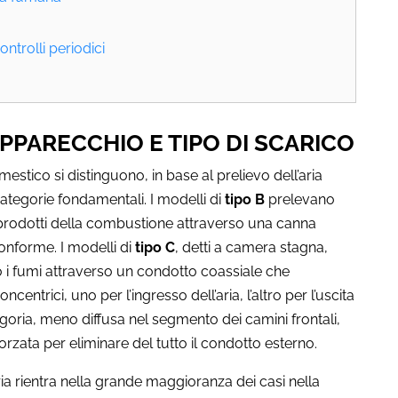
ntrolli periodici
APPARECCHIO E TIPO DI SCARICO
stico si distinguono, in base al prelievo dell’aria
categorie fondamentali. I modelli di
tipo B
prelevano
i prodotti della combustione attraverso una canna
onforme. I modelli di
tipo C
, detti a camera stagna,
o i fumi attraverso un condotto coassiale che
centrici, uno per l’ingresso dell’aria, l’altro per l’uscita
goria, meno diffusa nel segmento dei camini frontali,
 forzata per eliminare del tutto il condotto esterno.
a rientra nella grande maggioranza dei casi nella