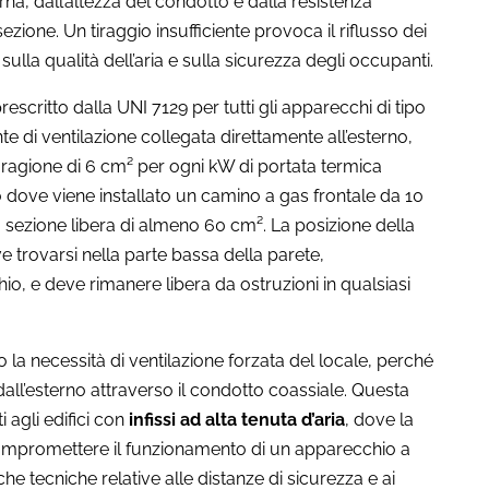
rna, dall’altezza del condotto e dalla resistenza
ezione. Un tiraggio insufficiente provoca il riflusso dei
lla qualità dell’aria e sulla sicurezza degli occupanti.
rescritto dalla UNI 7129 per tutti gli apparecchi di tipo
di ventilazione collegata direttamente all’esterno,
 ragione di 6 cm² per ogni kW di portata termica
 dove viene installato un camino a gas frontale da 10
sezione libera di almeno 60 cm². La posizione della
e trovarsi nella parte bassa della parete,
io, e deve rimanere libera da ostruzioni in qualsiasi
 la necessità di ventilazione forzata del locale, perché
all’esterno attraverso il condotto coassiale. Questa
i agli edifici con
infissi ad alta tenuta d’aria
, dove la
ompromettere il funzionamento di un apparecchio a
e tecniche relative alle distanze di sicurezza e ai