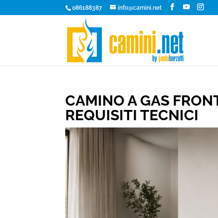
086188387
info@camini.net
CAMINO A GAS FRON
REQUISITI TECNICI