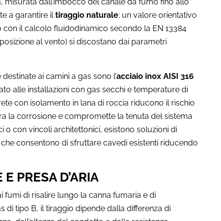
a, misurata dall’imbocco del canale da fumo fino allo
e a garantire il
tiraggio naturale
: un valore orientativo
to con il calcolo fluidodinamico secondo la EN 13384
posizione al vento) si discostano dai parametri
e destinate ai camini a gas sono l’
acciaio inox AISI 316
vato alle installazioni con gas secchi e temperature di
ete con isolamento in lana di roccia riducono il rischio
ra la corrosione e compromette la tenuta del sistema
ici o con vincoli architettonici, esistono soluzioni di
ti, che consentono di sfruttare cavedi esistenti riducendo
 E PRESA D’ARIA
i fumi di risalire lungo la canna fumaria e di
di tipo B, il tiraggio dipende dalla differenza di