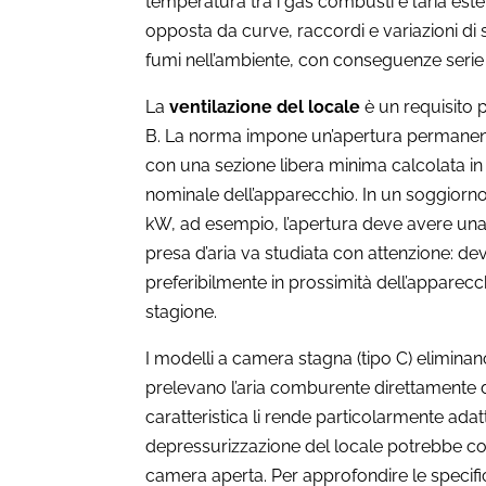
temperatura tra i gas combusti e l’aria este
opposta da curve, raccordi e variazioni di s
fumi nell’ambiente, con conseguenze serie su
La
ventilazione del locale
è un requisito p
B. La norma impone un’apertura permanente 
con una sezione libera minima calcolata in
nominale dell’apparecchio. In un soggiorno
kW, ad esempio, l’apertura deve avere una 
presa d’aria va studiata con attenzione: dev
preferibilmente in prossimità dell’apparecch
stagione.
I modelli a camera stagna (tipo C) eliminano
prelevano l’aria comburente direttamente d
caratteristica li rende particolarmente adatt
depressurizzazione del locale potrebbe c
camera aperta. Per approfondire le specifich