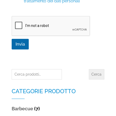
r
trattamento dei dati personali
*
i
v
a
c
y
*
Invia
Cerca:
Cerca
CATEGORIE PRODOTTO
Barbecue
(7)