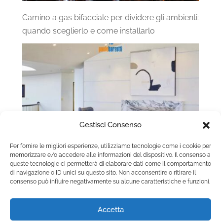
Camino a gas bifacciale per dividere gli ambienti:
quando sceglierlo e come installarlo
Gestisci Consenso
Per fornire le migliori esperienze, utilizziamo tecnologie come i cookie per
memorizzare e/o accedere alle informazioni del dispositivo. Il consenso a
queste tecnologie ci permetterà di elaborare dati come il comportamento
Camino a gas con vetro frontale apribile:
di navigazione o ID unici su questo sito. Non acconsentire o ritirare il
consenso può influire negativamente su alcune caratteristiche e funzioni.
manutenzione e sicurezza nel tempo
Accetta