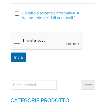
g
i
P
Ho letto e accetto l'informativa sul
o
r
trattamento dei dati personali
*
i
v
a
c
y
*
Invia
Cerca:
Cerca
CATEGORIE PRODOTTO