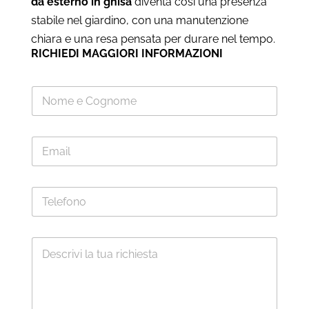
da esterno in ghisa
diventa così una presenza
stabile nel giardino, con una manutenzione
chiara e una resa pensata per durare nel tempo.
RICHIEDI MAGGIORI INFORMAZIONI
N
o
m
e
E
*
m
a
i
T
l
e
*
l
e
M
f
e
o
s
n
s
o
a
g