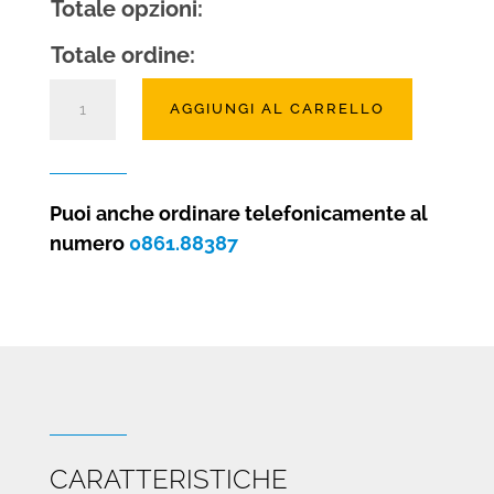
Totale opzioni:
Totale ordine:
Stufa
AGGIUNGI AL CARRELLO
a
gas
Pass
quantità
Puoi anche ordinare telefonicamente al
numero
0861.88387
CARATTERISTICHE