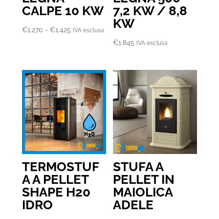
CALPE 10 KW
7,2 KW / 8,8
KW
Fascia
€
1.270
-
€
1.425
IVA esclusa
di
€
1.845
IVA esclusa
prezzo:
da
€1.270
a
€1.425
TERMOSTUF
STUFA A
A A PELLET
PELLET IN
SHAPE H20
MAIOLICA
IDRO
ADELE