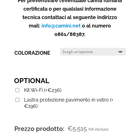
Per preventivare l’eventuale canna fumaria
certificata o per qualsiasi informazione
tecnica contattaci al seguente indirizzo
mail:
info@camini.net
o al numero
0861/88387.
COLORAZIONE
OPTIONAL
Kit Wi-Fi
(
+
€
236
)
Lastra protezione pavimento in vetro
(
+
€
196
)
€
5.515
Prezzo prodotto:
IVA esclusa