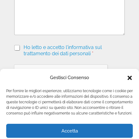
g
i
o
P
Ho letto e accetto l'informativa sul
r
trattamento dei dati personali
*
i
v
a
c
Gestisci Consenso
y
*
Per fornire le migliori esperienze, utilizziamo tecnologie come i cookie per
memorizzare e/o accedere alle informazioni del dispositivo. Il consenso a
Invia richiesta
queste tecnologie ci permetterà di elaborare dati come il comportamento
di navigazione o ID unici su questo sito. Non acconsentire o ritirare il
consenso può influire negativamente su alcune caratteristiche e funzioni.
Accetta