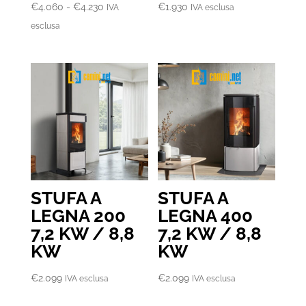
Fascia
€
4.060
-
€
4.230
€
1.930
IVA
IVA esclusa
di
esclusa
prezzo:
da
€4.060
a
€4.230
STUFA A
STUFA A
LEGNA 200
LEGNA 400
7,2 KW / 8,8
7,2 KW / 8,8
KW
KW
€
2.099
€
2.099
IVA esclusa
IVA esclusa