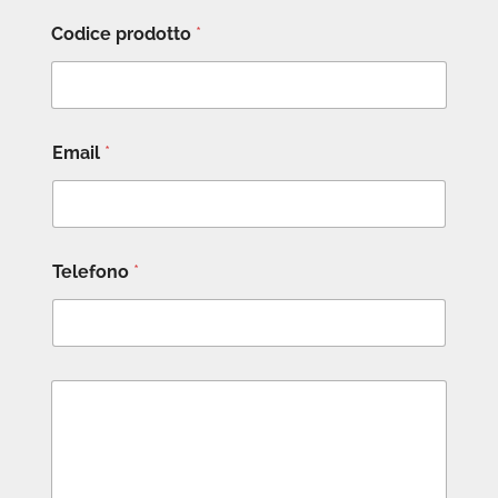
Codice prodotto
*
Email
*
Telefono
*
M
e
s
s
a
g