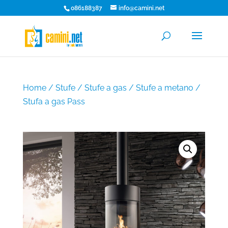
086188387
info@camini.net
Home
/
Stufe
/
Stufe a gas
/
Stufe a metano
/
Stufa a gas Pass