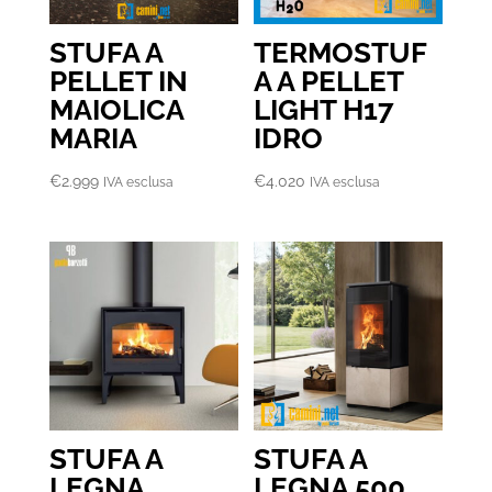
STUFA A
TERMOSTUF
PELLET IN
A A PELLET
MAIOLICA
LIGHT H17
MARIA
IDRO
€
2.999
€
4.020
IVA esclusa
IVA esclusa
STUFA A
STUFA A
LEGNA
LEGNA 500