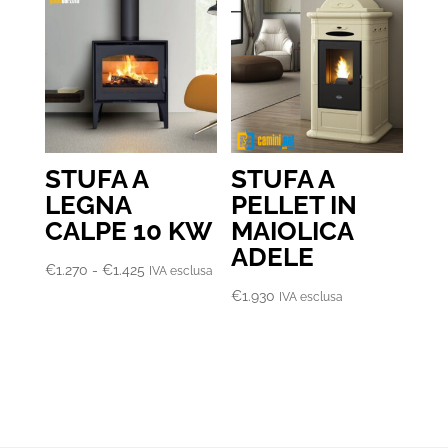
STUFA A
STUFA A
LEGNA
PELLET IN
CALPE 10 KW
MAIOLICA
ADELE
Fascia
€
1.270
-
€
1.425
IVA esclusa
di
€
1.930
IVA esclusa
prezzo:
da
€1.270
a
€1.425