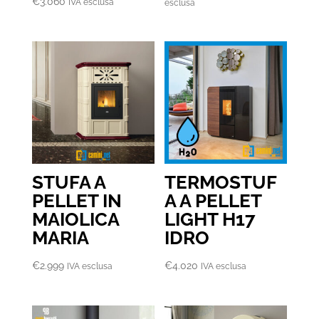
di
€
3.060
IVA esclusa
esclusa
prezzo:
da
€4.060
a
€4.230
STUFA A
TERMOSTUF
PELLET IN
A A PELLET
MAIOLICA
LIGHT H17
MARIA
IDRO
€
2.999
€
4.020
IVA esclusa
IVA esclusa