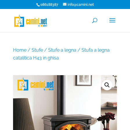
086188387
info@camini.net
Home
/
Stufe
/
Stufe a legna
/ Stufa a legna
catalitica H43 in ghisa