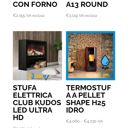
CON FORNO
A13 ROUND
€
2.155
€
3.119
IVA esclusa
IVA esclusa
STUFA
TERMOSTUF
ELETTRICA
A A PELLET
CLUB KUDOS
SHAPE H25
LED ULTRA
IDRO
HD
Fascia
€
4.060
-
€
4.230
IVA