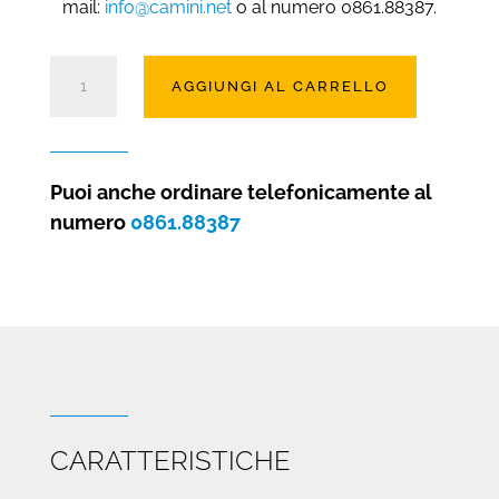
mail:
info@camini.net
o al numero 0861.88387.
Stufa
AGGIUNGI AL CARRELLO
a
legna
catalitica
H43
Puoi anche ordinare telefonicamente al
in
numero
0861.88387
ghisa
quantità
CARATTERISTICHE