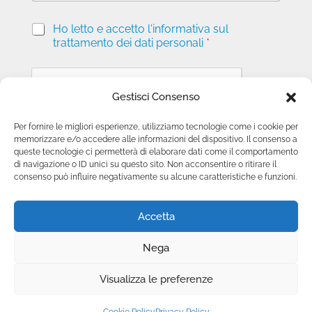
P
Ho letto e accetto l'informativa sul
r
trattamento dei dati personali
*
i
v
a
c
Gestisci Consenso
y
*
Per fornire le migliori esperienze, utilizziamo tecnologie come i cookie per
memorizzare e/o accedere alle informazioni del dispositivo. Il consenso a
Invia richiesta
queste tecnologie ci permetterà di elaborare dati come il comportamento
di navigazione o ID unici su questo sito. Non acconsentire o ritirare il
consenso può influire negativamente su alcune caratteristiche e funzioni.
Accetta
Nega
Copyright © 2025 Camini.net | P.IVA
Visualizza le preferenze
00215020678 | Web Design
Genesi.it
|
Privacy
Policy
|
Cookie Policy
|
Termini e Condizioni