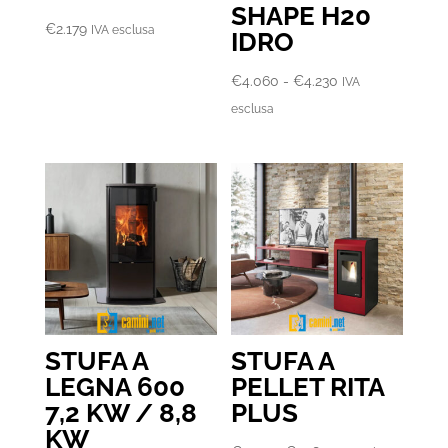
SHAPE H20
€
2.179
IVA esclusa
IDRO
Fascia
€
4.060
-
€
4.230
IVA
di
esclusa
prezzo:
da
€4.060
a
€4.230
STUFA A
STUFA A
LEGNA 600
PELLET RITA
7,2 KW / 8,8
PLUS
KW