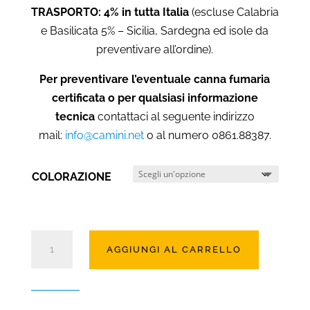
TRASPORTO: 4% in tutta Italia
(escluse Calabria
e Basilicata 5% – Sicilia, Sardegna ed isole da
preventivare all’ordine).
Per preventivare l’eventuale canna fumaria
certificata o per qualsiasi informazione
tecnica
contattaci al seguente indirizzo
mail:
info@camini.net
o al numero 0861.88387.
COLORAZIONE
Stufa
AGGIUNGI AL CARRELLO
a
legna
catalitica