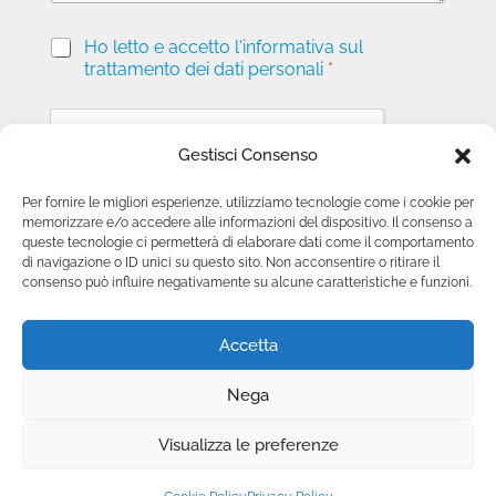
P
Ho letto e accetto l'informativa sul
r
trattamento dei dati personali
*
i
v
a
c
Gestisci Consenso
y
*
Per fornire le migliori esperienze, utilizziamo tecnologie come i cookie per
memorizzare e/o accedere alle informazioni del dispositivo. Il consenso a
Invia richiesta
queste tecnologie ci permetterà di elaborare dati come il comportamento
di navigazione o ID unici su questo sito. Non acconsentire o ritirare il
consenso può influire negativamente su alcune caratteristiche e funzioni.
Accetta
Nega
Copyright © 2025 Camini.net | P.IVA
Visualizza le preferenze
00215020678 | Web Design
Genesi.it
|
Privacy