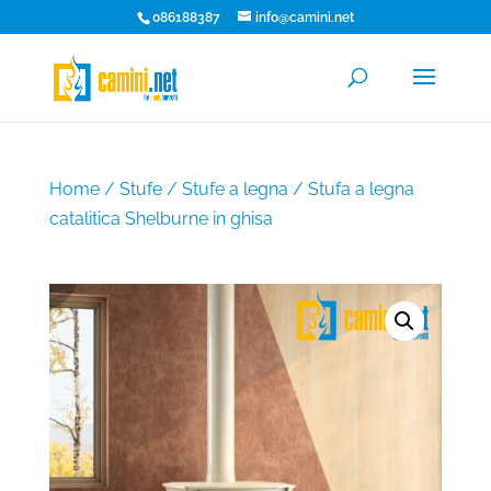
086188387
info@camini.net
Home
/
Stufe
/
Stufe a legna
/ Stufa a legna
catalitica Shelburne in ghisa