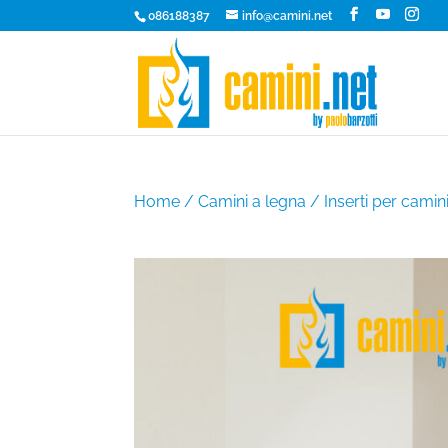
086188387
info@camini.net
Home
/
Camini a legna
/
Inserti per camin