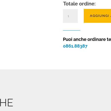
Totale ordine:
Inserto
AGGIUNGI
a
legna
angolare
o
Puoi anche ordinare t
trifacciale
0861.88387
Adour
80
quantità
CHE