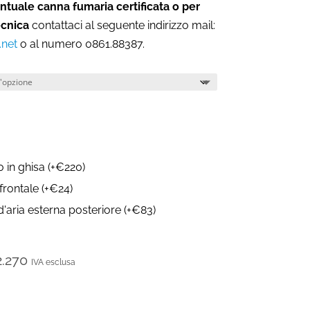
ntuale canna fumaria certificata o per
ecnica
contattaci al seguente indirizzo mail:
.net
o al numero 0861.88387.
o in ghisa
(
+
€
220
)
 frontale
(
+
€
24
)
d'aria esterna posteriore
(
+
€
83
)
2.270
IVA esclusa