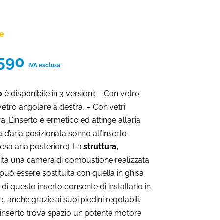
ne
Fascia
.590
IVA esclusa
di
prezzo:
0
è disponibile in 3 versioni: – Con vetro
da
vetro angolare a destra, – Con vetri
€2.270
a. L’inserto è ermetico ed attinge all’aria
a
 d’aria posizionata sonno all’inserto
€2.590
esa aria posteriore). La
struttura,
ta una camera di combustione realizzata
e può essere sostituita con quella in ghisa
di questo inserto consente di installarlo in
e, anche grazie ai suoi piedini regolabili.
l’inserto trova spazio un potente motore