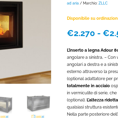
ad aria
Marchio:
ZLLC
Disponibile su ordinazio
€
2.270
-
€
2
L’inserto a legna Adour 8
angolare a sinistra, – Con 
angolari a destra e a sinistr
esterno attraverso la presa
(optional adattatore per pr
totalmente in acciaio
ospi
in vermiculite di serie, ch
(optional).
L’altezza ridotta
qualsiasi struttura esistent
Nella parte posteriore del