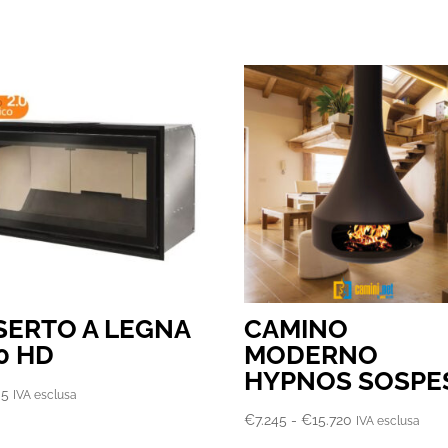
SERTO A LEGNA
CAMINO
0 HD
MODERNO
HYPNOS SOSPE
05
IVA esclusa
Fascia
€
7.245
-
€
15.720
IVA esclusa
di