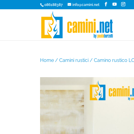
086188387
info@camini.net
Home
/
Camini rustici
/ Camino rustico LO