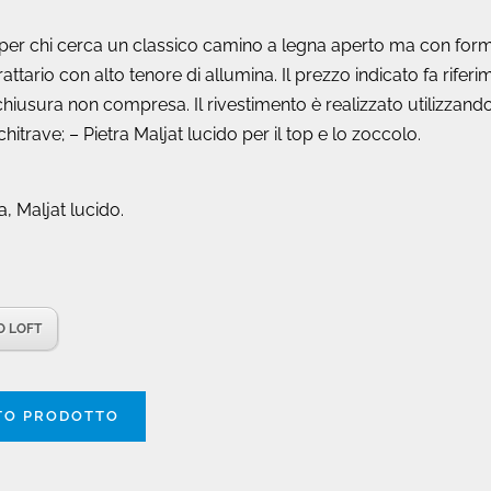
le per chi cerca un classico camino a legna aperto ma con fo
attario con alto tenore di allumina. Il prezzo indicato fa rife
chiusura non compresa. Il rivestimento è realizzato utilizzando
chitrave; – Pietra Maljat lucido per il top e lo zoccolo.
a, Maljat lucido.
O LOFT
STO PRODOTTO