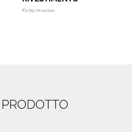
€
2.715
IVA esclusa
O PRODOTTO