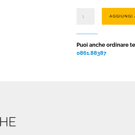
Camino
AGGIUNGI
rustico
LOFT
con
rivestimento
Puoi anche ordinare t
quantità
0861.88387
CHE