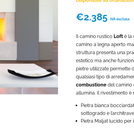
Disponibile su ordinazio
€
2.385
IVA esclusa
Il camino rustico
Loft
è la 
camino a legna aperto m
struttura presenta una pra
estetico ma anche funzion
pietre utilizzate permette 
qualsiasi tipo di arredam
combustione
del camino è
allumina. Il rivestimento è 
Pietra bianca bocciardata
sottogrado e l’architrave
Pietra Maljat lucido per i