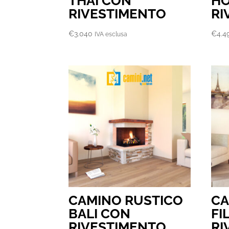
THAI CON
H
RIVESTIMENTO
RI
€
3.040
€
4.4
IVA esclusa
CAMINO RUSTICO
CA
BALI CON
FI
RIVESTIMENTO
RI