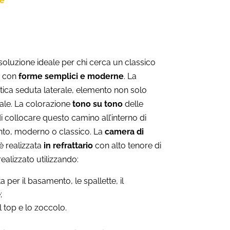
ne
soluzione ideale per chi cerca un classico
a con
forme semplici e moderne
. La
tica seduta laterale, elemento non solo
ale. La colorazione
tono su tono
delle
di collocare questo camino all’interno di
ento, moderno o classico. La
camera di
 realizzata
in refrattario
con alto tenore di
realizzato utilizzando:
 per il basamento, le spallette, il
;
l top e lo zoccolo.