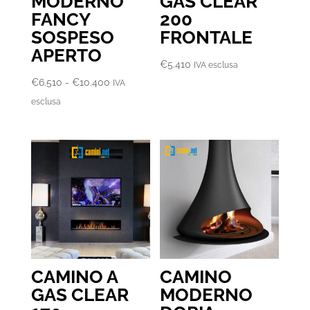
MODERNO
GAS CLEAR
FANCY
200
SOSPESO
FRONTALE
APERTO
€
5.410
IVA esclusa
Fascia
€
6.510
-
€
10.400
IVA
di
esclusa
prezzo:
da
€6.510
a
€10.400
CAMINO A
CAMINO
GAS CLEAR
MODERNO