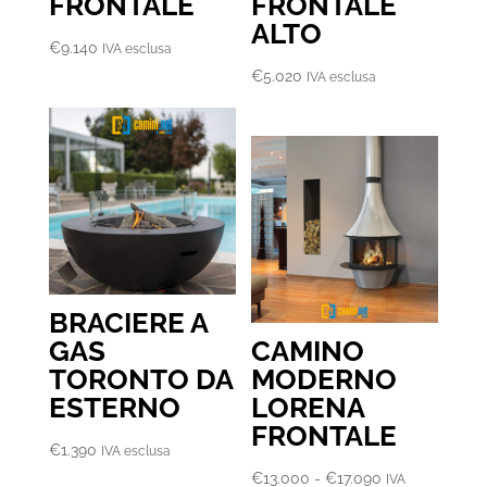
FRONTALE
FRONTALE
ALTO
€
9.140
IVA esclusa
€
5.020
IVA esclusa
BRACIERE A
GAS
CAMINO
TORONTO DA
MODERNO
ESTERNO
LORENA
FRONTALE
€
1.390
IVA esclusa
Fascia
€
13.000
-
€
17.090
IVA