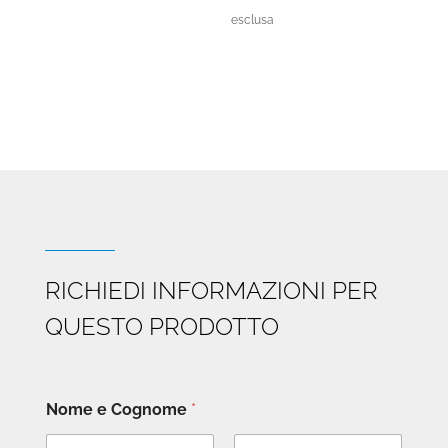
di
esclusa
prezzo:
da
€13.000
a
€17.090
RICHIEDI INFORMAZIONI PER
QUESTO PRODOTTO
Nome e Cognome
*