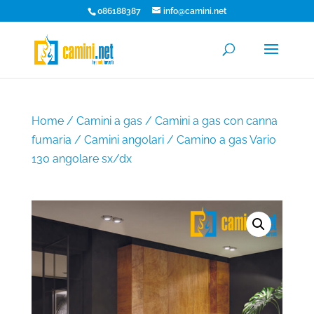
086188387
info@camini.net
Home
/
Camini a gas
/
Camini a gas con canna
fumaria
/
Camini angolari
/ Camino a gas Vario
130 angolare sx/dx