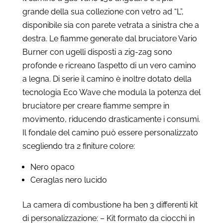
da
grande della sua collezione con vetro ad “L”,
€5.799
disponibile sia con parete vetrata a sinistra che a
a
destra. Le fiamme generate dal bruciatore Vario
€6.610
Burner con ugelli disposti a zig-zag sono
profonde e ricreano l’aspetto di un vero camino
a legna. Di serie il camino è inoltre dotato della
tecnologia Eco Wave che modula la potenza del
bruciatore per creare fiamme sempre in
movimento, riducendo drasticamente i consumi.
Il fondale del camino può essere personalizzato
scegliendo tra 2 finiture colore:
Nero opaco
Ceraglas nero lucido
La camera di combustione ha ben 3 differenti kit
di personalizzazione: – Kit formato da ciocchi in