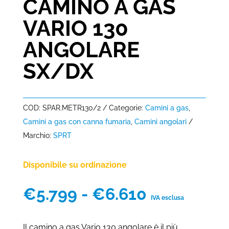
CAMINO A GAS
VARIO 130
ANGOLARE
SX/DX
COD:
SPAR.METR130/2
Categorie:
Camini a gas
,
Camini a gas con canna fumaria
,
Camini angolari
Marchio:
SPRT
Disponibile su ordinazione
Fascia
€
5.799
-
€
6.610
IVA esclusa
di
prezzo:
Il camino a gas Vario 130 angolare è il più