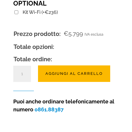
OPTIONAL
Kit Wi-Fi
(
+
€
236
)
€
5.799
Prezzo prodotto:
IVA esclusa
Totale opzioni:
Totale ordine:
Camino
AGGIUNGI AL CARRELLO
a
gas
Vario
130
Puoi anche ordinare telefonicamente al
angolare
numero
0861.88387
sx/dx
quantità