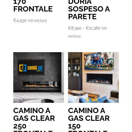
170
DORIA
FRONTALE
SOSPESO A
PARETE
€
4.930
IVA esclusa
Fascia
€
8.340
-
€
11.380
IVA
di
esclusa
prezzo:
da
€8.340
a
€11.380
CAMINO A
CAMINO A
GAS CLEAR
GAS CLEAR
250
150