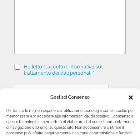
s
s
a
g
g
i
o
P
Ho letto e accetto l'informativa sul
r
trattamento dei dati personali
*
i
v
a
c
Gestisci Consenso
y
*
Per fornire le migliori esperienze, utilizziamo tecnologie come i cookie per
memorizzare e/o accedere alle informazioni del dispositivo. Il consenso a
Invia richiesta
queste tecnologie ci permetterà di elaborare dati come il comportamento
di navigazione o ID unici su questo sito. Non acconsentire o ritirare il
consenso può influire negativamente su alcune caratteristiche e funzioni.